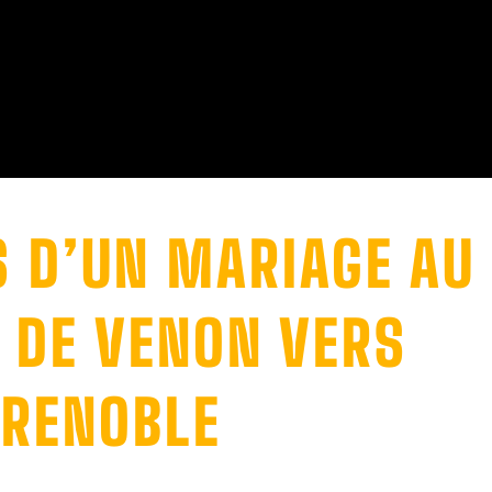
S D’UN MARIAGE AU
 DE VENON VERS
RENOBLE