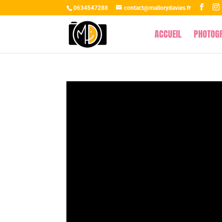
0634547288
contact@mallorydavies.fr
ACCUEIL
PHOTOG